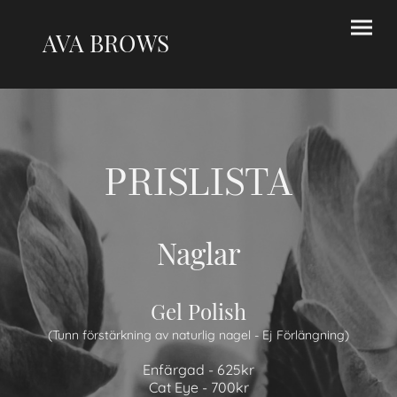
AVA BROWS
PRISLISTA
Naglar
Gel Polish
(Tunn förstärkning av naturlig nagel - Ej Förlängning)
Enfärgad - 625kr
Cat Eye - 700kr