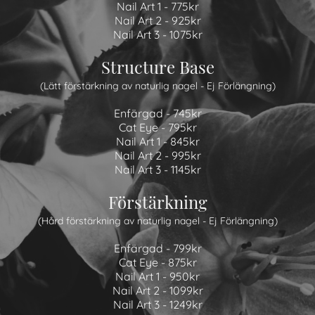
Nail Art 1 - 775kr
Nail Art 2 - 925kr
Nail Art 3 - 1075kr
Structure Base
(Lätt förstärkning av naturlig nagel - Ej Förlängning)
Enfärgad - 745kr
Cat Eye - 795kr
Nail Art 1 - 845kr
Nail Art 2 - 995kr
Nail Art 3 - 1145kr
Förstärkning
(Hård förstärkning av naturlig nagel - Ej Förlängning)
Enfärgad - 799kr
Cat Eye - 875kr
Nail Art 1 - 950kr
Nail Art 2 - 1099kr
Nail Art 3 - 1249kr