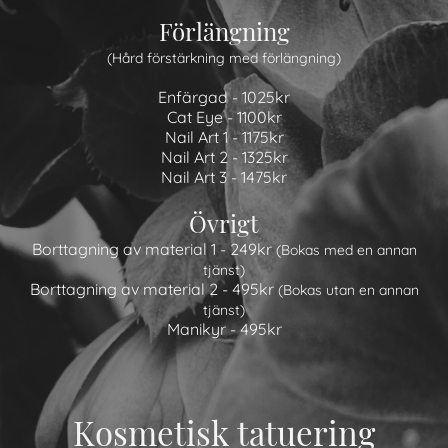
Förlängning
(Hård förstärkning med förlängning)
Enfärgad - 1025kr
Cat Eye - 1100kr
Nail Art 1 - 1175kr
Nail Art 2 - 1325kr
Nail Art 3 - 1475kr
Övrigt
Borttagning av material 1 - 249kr
(Bokas med en annan
tjänst)
Borttagning av material 2 - 495kr
(Bokas utan en annan
tjänst)
Manikyr - 495kr
Kosmetisk tatuering