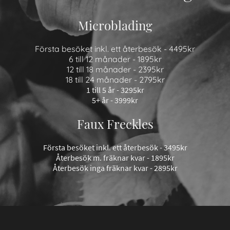
Microblading
Första besöket inkl. ett återbesök - 4495kr
6 till 12 månader - 1895kr
12 till 18 månader - 2395kr
18 till 24 månader - 2795kr
1 till 5 år - 3295kr
5+ år - 3999kr
Faux Freckles
Första besöket inkl. ett återbesök - 3495kr
Återbesök m. fräknar kvar - 1895kr
Återbesök inga fräknar kvar - 2895kr